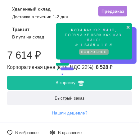
Удаленный склад
Предзаказ
Доставка в течении 1-2 дня
×
Транзит
КУПИ КАК
ЮР. ЛИЦО
,
Предзаказ
ПОЛУЧИ КЕШБЭК КАК
ФИЗ.
В пути на склад
ЛИЦО
!
🎉
1
БАЛЛ =
1 ₽
🎉
7 614 ₽
ПОДРОБНЕЕ
Корпоративная цена (в т.ч. НДС 22%):
8 528 ₽
В корзину
Быстрый заказ
Нашли дешевле?
В избранное
В сравнение