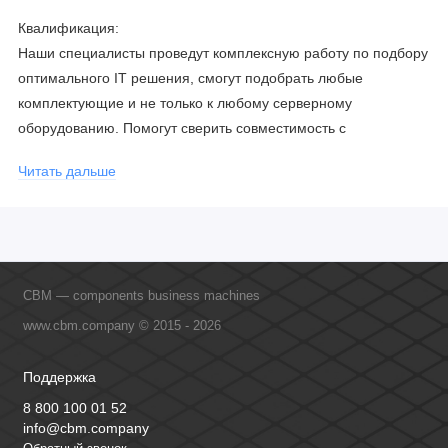
Квалификация:
Наши специалисты проведут комплексную работу по подбору
оптимального IT решения, смогут подобрать любые
комплектующие и не только к любому серверному
оборудованию. Помогут сверить совместимость с
соблюдением всех параметров. Имеем партнерство с
Читать дальше
официальными производителями и проводим регулярное
обучение сотрудников, что позволяет исключить ошибки даже
в самых сложных и нестандартных решениях.
CBM — components business machines
www.cbm.company © 2015 - 2026
Поддержка
8 800 100 01 52
info@cbm.company