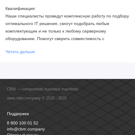
Квалификация:
Наши специалисты проведут комплексную работу по подбору
оптимального IT решения, смогут подобрать любые
комплектующие и не только к любому серверному
оборудованию. Помогут сверить совместимость с
соблюдением всех параметров. Имеем партнерство с
Читать дальше
официальными производителями и проводим регулярное
обучение сотрудников, что позволяет исключить ошибки даже
в самых сложных и нестандартных решениях.
CBM — components business machines
www.cbm.company © 2015 - 2026
Поддержка
8 800 100 01 52
info@cbm.company