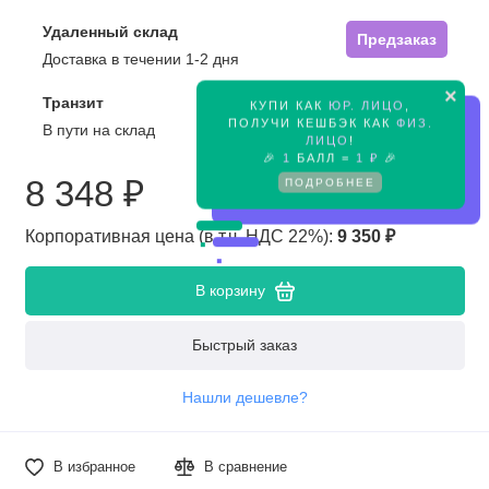
Удаленный склад
Предзаказ
Доставка в течении 1-2 дня
×
Транзит
КУПИ КАК
ЮР. ЛИЦО
,
Предзаказ
ПОЛУЧИ КЕШБЭК КАК
ФИЗ.
В пути на склад
ЛИЦО
!
🎉
1
БАЛЛ =
1 ₽
🎉
8 348 ₽
ПОДРОБНЕЕ
Корпоративная цена (в т.ч. НДС 22%):
9 350 ₽
В корзину
Быстрый заказ
Нашли дешевле?
В избранное
В сравнение