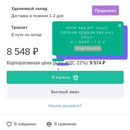
Удаленный склад
Предзаказ
Доставка в течении 1-2 дня
×
Транзит
КУПИ КАК
ЮР. ЛИЦО
,
Предзаказ
ПОЛУЧИ КЕШБЭК КАК
ФИЗ.
В пути на склад
ЛИЦО
!
🎉
1
БАЛЛ =
1 ₽
🎉
8 548 ₽
ПОДРОБНЕЕ
Корпоративная цена (в т.ч. НДС 22%):
9 574 ₽
В корзину
Быстрый заказ
Нашли дешевле?
В избранное
В сравнение