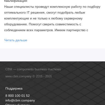
Квалификация:
Наши специалисты проведут комплексную работу по подбору
оптимального IT решения, смогут подобрать любые
комплектующие и не только к любому серверному
оборудованию. Помогут сверить совместимость с
соблюдением всех параметров. Имеем партнерство с
официальными производителями и проводим регулярное
Читать дальше
обучение сотрудников, что позволяет исключить ошибки даже
в самых сложных и нестандартных решениях.
CBM — components business machines
www.cbm.company © 2015 - 2026
Поддержка
8 800 100 01 52
info@cbm.company