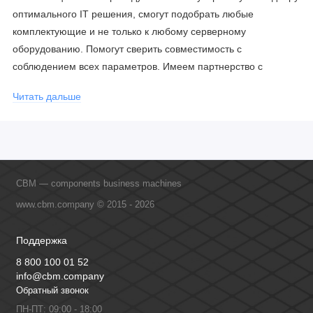
оптимального IT решения, смогут подобрать любые
комплектующие и не только к любому серверному
оборудованию. Помогут сверить совместимость с
соблюдением всех параметров. Имеем партнерство с
официальными производителями и проводим регулярное
Читать дальше
обучение сотрудников, что позволяет исключить ошибки даже
в самых сложных и нестандартных решениях.
CBM — components business machines
www.cbm.company © 2015 - 2026
Поддержка
8 800 100 01 52
info@cbm.company
Обратный звонок
ПН-ПТ: 09:00 - 18:00