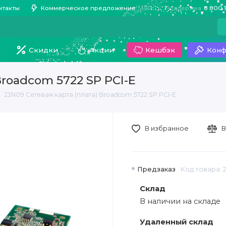
нтакты
Коммерческое предложение
Поддержка
8 800 
Скидки
Акции
Кешбэк
Конф
Broadcom 5722 SP PCI-E
23N09 Сетевая карта (плата) Broadcom 5722 SP PCI-E
В избранное
В
Предзаказ
Код товара: 
Склад
В наличии на складе
Удаленный склад