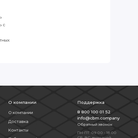
ь
ь с
тных
О компании
Поддержка
8 800 100 01 52
О компании
info@cbm.company
Доставка
Обратный звонок
Контакты
ПН-ПТ: 09:00 - 18:00
СБ, ВС: выходной