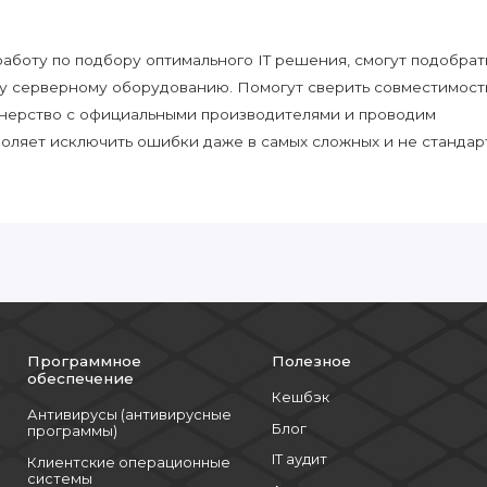
боту по подбору оптимального IT решения, смогут подобрат
у серверному оборудованию. Помогут сверить совместимост
нерство с официальными производителями и проводим
воляет исключить ошибки даже в самых сложных и не стандар
Программное
Полезное
обеспечение
Кешбэк
Антивирусы (антивирусные
Блог
программы)
IT аудит
Клиентские операционные
системы