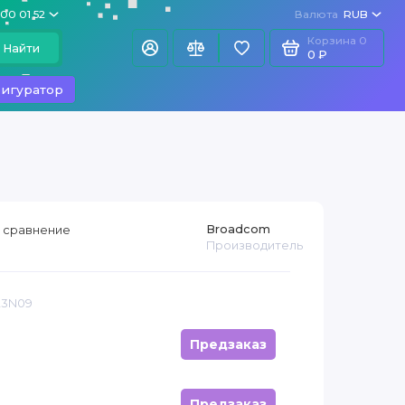
100 01 52
Валюта
RUB
Корзина
0
Найти
0 ₽
игуратор
Broadcom
 сравнение
Производитель
23N09
Предзаказ
Предзаказ