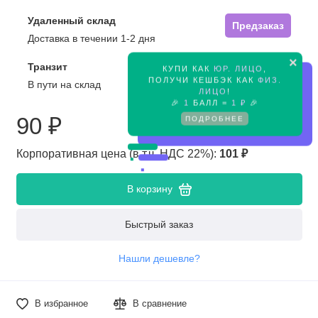
Удаленный склад
Предзаказ
Доставка в течении 1-2 дня
×
Транзит
КУПИ КАК
ЮР. ЛИЦО
,
Предзаказ
ПОЛУЧИ КЕШБЭК КАК
ФИЗ.
В пути на склад
ЛИЦО
!
🎉
1
БАЛЛ =
1 ₽
🎉
90 ₽
ПОДРОБНЕЕ
Корпоративная цена (в т.ч. НДС 22%):
101 ₽
В корзину
Быстрый заказ
Нашли дешевле?
В избранное
В сравнение