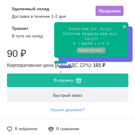
Удаленный склад
Предзаказ
Доставка в течении 1-2 дня
×
Транзит
КУПИ КАК
ЮР. ЛИЦО
,
Предзаказ
ПОЛУЧИ КЕШБЭК КАК
ФИЗ.
В пути на склад
ЛИЦО
!
🎉
1
БАЛЛ =
1 ₽
🎉
90 ₽
ПОДРОБНЕЕ
Корпоративная цена (в т.ч. НДС 22%):
101 ₽
В корзину
Быстрый заказ
Нашли дешевле?
В избранное
В сравнение