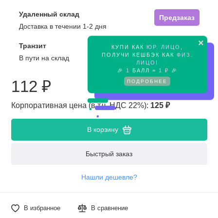
Удаленный склад
Предзаказ
Доставка в течении 1-2 дня
×
Транзит
КУПИ КАК
ЮР. ЛИЦО
,
Предзаказ
ПОЛУЧИ КЕШБЭК КАК
ФИЗ.
В пути на склад
ЛИЦО
!
🎉
1
БАЛЛ =
1 ₽
🎉
112 ₽
ПОДРОБНЕЕ
Корпоративная цена (в т.ч. НДС 22%):
125 ₽
В корзину
Быстрый заказ
Нашли дешевле?
В избранное
В сравнение