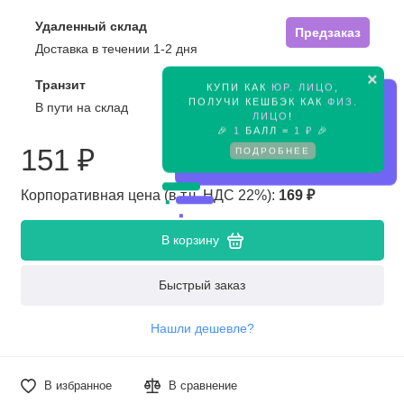
Удаленный склад
Предзаказ
Доставка в течении 1-2 дня
×
Транзит
КУПИ КАК
ЮР. ЛИЦО
,
Предзаказ
ПОЛУЧИ КЕШБЭК КАК
ФИЗ.
В пути на склад
ЛИЦО
!
🎉
1
БАЛЛ =
1 ₽
🎉
151 ₽
ПОДРОБНЕЕ
Корпоративная цена (в т.ч. НДС 22%):
169 ₽
В корзину
Быстрый заказ
Нашли дешевле?
В избранное
В сравнение