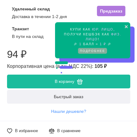
Удаленный склад
Предзаказ
Доставка в течении 1-2 дня
×
Транзит
КУПИ КАК
ЮР. ЛИЦО
,
Предзаказ
ПОЛУЧИ КЕШБЭК КАК
ФИЗ.
В пути на склад
ЛИЦО
!
🎉
1
БАЛЛ =
1 ₽
🎉
ПОДРОБНЕЕ
94 ₽
Корпоративная цена (в т.ч. НДС 22%):
105 ₽
В корзину
Быстрый заказ
Нашли дешевле?
В избранное
В сравнение