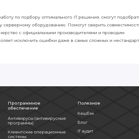
боту по подбору оптимального IT решения, смогут подобрат
у серверному оборудованию. Помогут сверить совместимост
нерство с официальными производителями и проводим
воляет исключить ошибки даже в самых сложных и нестандар
Программное
Полезное
обеспечение
Кешбэк
Антивирусы (антивирусные
Блог
программы)
IT аудит
Клиентские операционные
системы