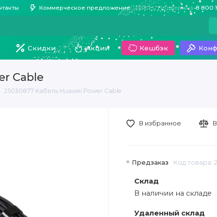
нтакты
Коммерческое предложение
Поддержка
8 800 
Скидки
Акции
Кешбэк
Конф
r Cable
25030877 Кабель Huawei Power Cable
В избранное
В
Предзаказ
Код товара: 
Склад
В наличии на складе
Удаленный склад