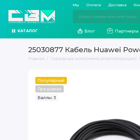
Мы
Оплата
Доставка
Ко
Блог
Партнеры
КАТАЛОГ
25030877 Кабель Huawei Powe
Главная
Серверные компоненты (комплектующие)
Популярный
Предзаказ
Баллы: 3