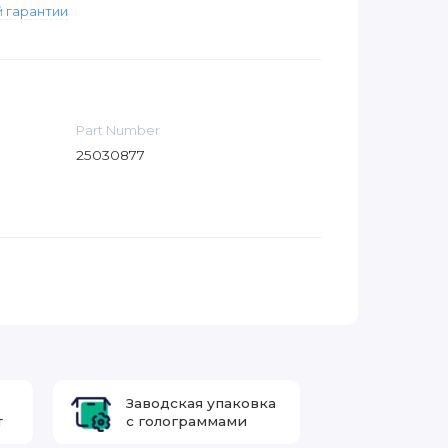
 гарантии
Part Number
25030877
Заводская упаковка
т
с голограммами