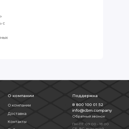
ь
ь с
тных
О компании
Поддержка
8 800 100 01 52
О компании
info@cbm.company
Доставка
Обратный звонок
Контакты
ПН-ПТ: 09:00 - 18:00
СБ, ВС: выходной