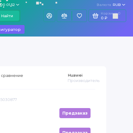
100 01 52
Валюта
RUB
Корзина
0
Найти
0 ₽
игуратор
Huawei
 сравнение
Производитель
25030877
Предзаказ
Предзаказ