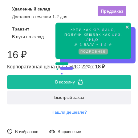
Удаленный склад
Предзаказ
Доставка в течении 1-2 дня
×
Транзит
КУПИ КАК
ЮР. ЛИЦО
,
Предзаказ
ПОЛУЧИ КЕШБЭК КАК
ФИЗ.
В пути на склад
ЛИЦО
!
🎉
1
БАЛЛ =
1 ₽
🎉
16 ₽
ПОДРОБНЕЕ
Корпоративная цена (в т.ч. НДС 22%):
18 ₽
В корзину
Быстрый заказ
Нашли дешевле?
В избранное
В сравнение