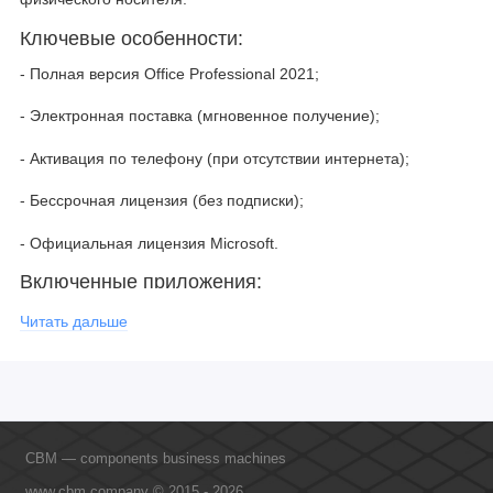
Ключевые особенности:
- Полная версия Office Professional 2021;
- Электронная поставка (мгновенное получение);
- Активация по телефону (при отсутствии интернета);
- Бессрочная лицензия (без подписки);
- Официальная лицензия Microsoft.
Включенные приложения:
- Word 2021 - профессиональный текстовый редактор;
Читать дальше
- Excel 2021 - мощный инструмент для работы с таблицами;
- PowerPoint 2021 - создание презентаций;
- Outlook 2021 - управление электронной почтой;
CBM — components business machines
- Access 2021 - работа с базами данных;
www.cbm.company © 2015 - 2026