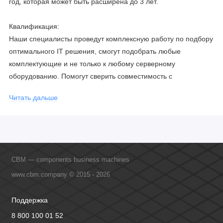
год, которая может быть расширена до 3 лет.
Квалификация:
Наши специалисты проведут комплексную работу по подбору
оптимального IT решения, смогут подобрать любые
комплектующие и не только к любому серверному
оборудованию. Помогут сверить совместимость с
соблюдением всех параметров. Имеем партнерство с
Читать дальше
официальными производителями и проводим регулярное
обучение сотрудников, что позволяет исключить ошибки даже
в самых сложных и не стандартных решениях.
CBM — components business machines
www.cbm.company © 2015 - 2026
Поддержка
8 800 100 01 52