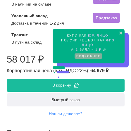
В наличии на складе
Удаленный склад
Предзаказ
Доставка в течении 1-2 дня
×
Транзит
КУПИ КАК
ЮР. ЛИЦО
,
Предзаказ
ПОЛУЧИ КЕШБЭК КАК
ФИЗ.
В пути на склад
ЛИЦО
!
🎉
1
БАЛЛ =
1 ₽
🎉
58 017 ₽
ПОДРОБНЕЕ
Корпоративная цена (в т.ч. НДС 22%):
64 979 ₽
В корзину
Быстрый заказ
Нашли дешевле?