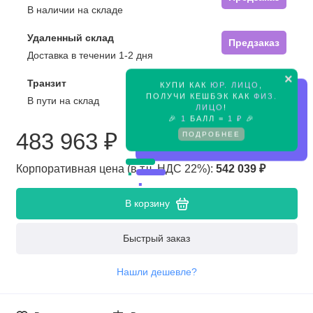
В наличии на складе
Удаленный склад
Предзаказ
Доставка в течении 1-2 дня
×
Транзит
КУПИ КАК
ЮР. ЛИЦО
,
Предзаказ
ПОЛУЧИ КЕШБЭК КАК
ФИЗ.
В пути на склад
ЛИЦО
!
🎉
1
БАЛЛ =
1 ₽
🎉
483 963 ₽
ПОДРОБНЕЕ
Корпоративная цена (в т.ч. НДС 22%):
542 039 ₽
В корзину
Быстрый заказ
Нашли дешевле?