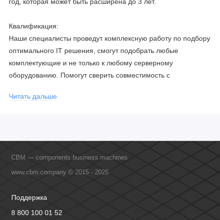
год, которая может быть расширена до 3 лет.
Квалификация:
Наши специалисты проведут комплексную работу по подбору
оптимального IT решения, смогут подобрать любые
комплектующие и не только к любому серверному
оборудованию. Помогут сверить совместимость с
соблюдением всех параметров. Имеем партнерство с
Читать дальше
официальными производителями и проводим регулярное
обучение сотрудников, что позволяет исключить ошибки даже
в самых сложных и не стандартных решениях.
CBM — components business machines
www.cbm.company © 2015 - 2026
Поддержка
8 800 100 01 52