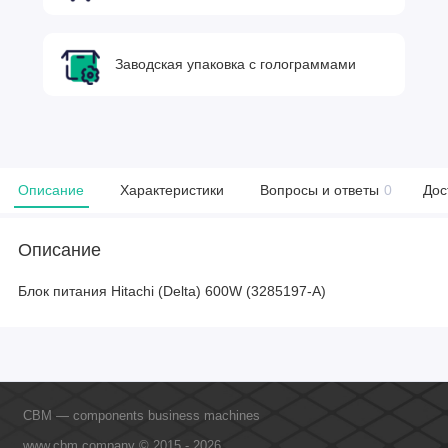
Заводская упаковка с голограммами
Описание
Характеристики
Вопросы и ответы
0
Дос
Описание
Блок питания Hitachi (Delta) 600W (3285197-A)
CBM — components business machines
www.cbm.company © 2015 - 2026