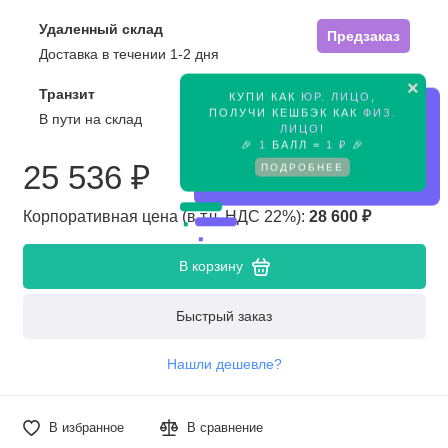
Удаленный склад
Предзаказ
Доставка в течении 1-2 дня
×
Транзит
КУПИ КАК
ЮР. ЛИЦО
,
Предзаказ
ПОЛУЧИ КЕШБЭК КАК
ФИЗ.
В пути на склад
ЛИЦО
!
🎉
1
БАЛЛ =
1 ₽
🎉
25 536 ₽
ПОДРОБНЕЕ
Корпоративная цена (в т.ч. НДС 22%):
28 600 ₽
В корзину
Быстрый заказ
Нашли дешевле?
В избранное
В сравнение