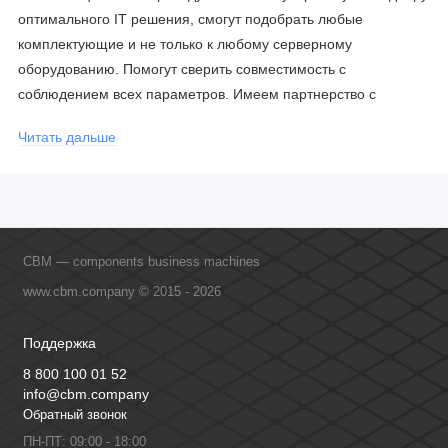
оптимального IT решения, смогут подобрать любые
комплектующие и не только к любому серверному
оборудованию. Помогут сверить совместимость с
соблюдением всех параметров. Имеем партнерство с
официальными производителями и проводим регулярное
Читать дальше
обучение сотрудников, что позволяет исключить ошибки даже
в самых сложных и нестандартных решениях.
CBM — components business machines
www.cbm.company © 2015 - 2026
Поддержка
8 800 100 01 52
info@cbm.company
Обратный звонок
ПН-ПТ: 09:00 - 18:00