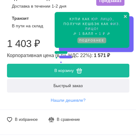
Предзаказ
Доставка в течении 1-2 дня
×
Транзит
КУПИ КАК
ЮР. ЛИЦО
,
Предзаказ
ПОЛУЧИ КЕШБЭК КАК
ФИЗ.
В пути на склад
ЛИЦО
!
🎉
1
БАЛЛ =
1 ₽
🎉
1 403 ₽
ПОДРОБНЕЕ
Корпоративная цена (в т.ч. НДС 22%):
1 571 ₽
В корзину
Быстрый заказ
Нашли дешевле?
В избранное
В сравнение