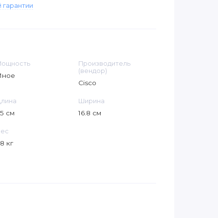
 гарантии
Мощность
Производитель
(вендор)
Иное
Cisco
Длина
Ширина
5 см
16.8 см
Вес
.8 кг