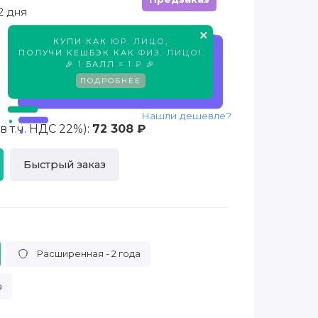
2 дня
×
КУПИ КАК
ЮР. ЛИЦО
,
Предзаказ
ПОЛУЧИ КЕШБЭК КАК
ФИЗ. ЛИЦО
!
🎉
1
БАЛЛ =
1 ₽
🎉
ПОДРОБНЕЕ
Нашли дешевле?
 т.ч. НДС 22%):
72 308 ₽
Быстрый заказ
Расширенная - 2 года
а