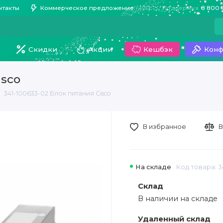
нтакты
Коммерческое предложение
Поддержка
8 800 
Скидки
Акции
Кешбэк
Конф
isco
341-100633-02 Блок питания Cisco
В избранное
В
На складе
Код товара: 3
Склад
В наличии на складе
Удаленный склад