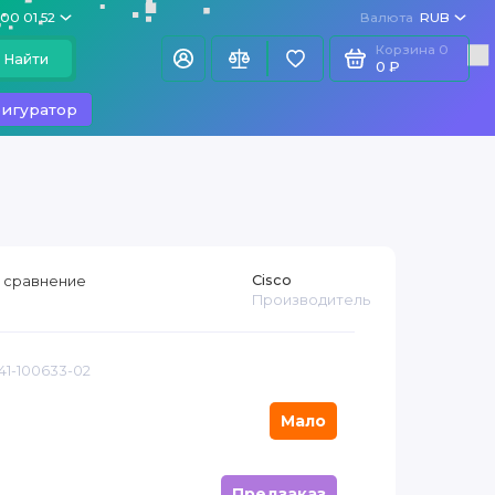
100 01 52
Валюта
RUB
Корзина
0
Найти
0 ₽
игуратор
Cisco
 сравнение
Производитель
41-100633-02
Мало
Предзаказ