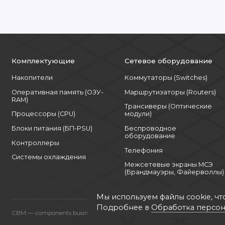
Комплектующие
Сетевое оборудование
Накопители
Коммутаторы (Switches)
Оперативная память (ОЗУ-
Маршрутизаторы (Routers)
RAM)
Трансиверы (Оптические
Процессоры (CPU)
модули)
Блоки питания (БП-PSU)
Беспроводное
оборудование
Контроллеры
Телефония
Системы охлаждения
Межсетевые экраны МСЭ
(Брандмауэры, Файерволлы)
Мы используем файлы cookie, чт
Подробнее в
Обработка персон
CBM — components business machines, www.cbm.company © 2015 - 20