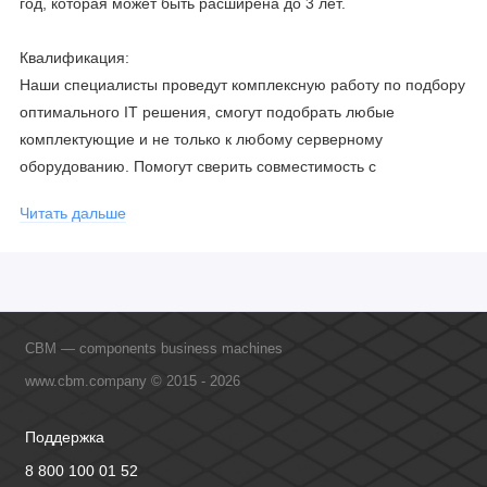
год, которая может быть расширена до 3 лет.
Квалификация:
Наши специалисты проведут комплексную работу по подбору
оптимального IT решения, смогут подобрать любые
комплектующие и не только к любому серверному
оборудованию. Помогут сверить совместимость с
соблюдением всех параметров. Имеем партнерство с
Читать дальше
официальными производителями и проводим регулярное
обучение сотрудников, что позволяет исключить ошибки даже
в самых сложных и не стандартных решениях.
CBM — components business machines
www.cbm.company © 2015 - 2026
Поддержка
8 800 100 01 52