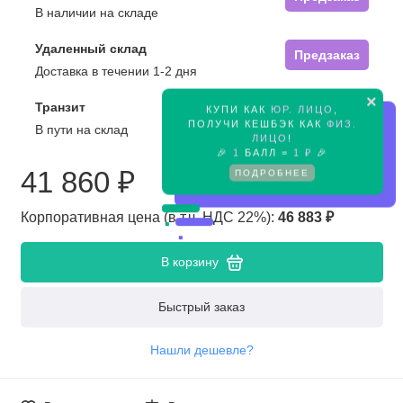
В наличии на складе
Удаленный склад
Предзаказ
Доставка в течении 1-2 дня
×
Транзит
КУПИ КАК
ЮР. ЛИЦО
,
Предзаказ
ПОЛУЧИ КЕШБЭК КАК
ФИЗ.
В пути на склад
ЛИЦО
!
🎉
1
БАЛЛ =
1 ₽
🎉
41 860 ₽
ПОДРОБНЕЕ
Корпоративная цена (в т.ч. НДС 22%):
46 883 ₽
В корзину
Быстрый заказ
Нашли дешевле?