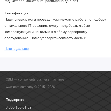
год, которая может быть расширена до 3 лет.
Квалификация:
Наши специалисты проведут комплексную работу по подбору
оптимального IT решения, смогут подобрать любые
комплектующие и не только к любому серверному
оборудованию. Помогут сверить совместимость с
соблюдением всех параметров. Имеем партнерство с
Читать дальше
официальными производителями и проводим регулярное
обучение сотрудников, что позволяет исключить ошибки даже
в самых сложных и не стандартных решениях.
CBM — components business machines
www.cbm.company © 2015 - 2026
Поддержка
8 800 100 01 52