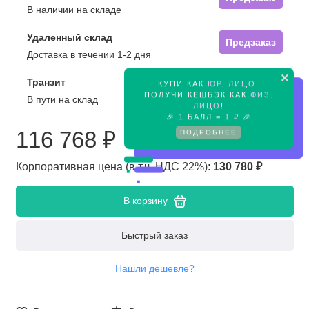
В наличии на складе
Удаленный склад
Предзаказ
Доставка в течении 1-2 дня
×
Транзит
КУПИ КАК
ЮР. ЛИЦО
,
Предзаказ
ПОЛУЧИ КЕШБЭК КАК
ФИЗ.
В пути на склад
ЛИЦО
!
🎉
1
БАЛЛ =
1 ₽
🎉
116 768 ₽
ПОДРОБНЕЕ
Корпоративная цена (в т.ч. НДС 22%):
130 780 ₽
В корзину
Быстрый заказ
Нашли дешевле?