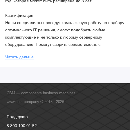
год, которая может быть расширена до 3 лет.
Квалификация:
Наши специалисты проведут комплексную работу по подбору
оптимального IT решения, смогут подобрать любые
комплектующие и не только к любому серверному
оборудованию. Помогут сверить совместимость с
соблюдением всех параметров. Имеем партнерство с
Читать дальше
официальными производителями и проводим регулярное
обучение сотрудников, что позволяет исключить ошибки даже
в самых сложных и не стандартных решениях.
CBM — components business machines
www.cbm.company © 2015 - 2026
Поддержка
8 800 100 01 52