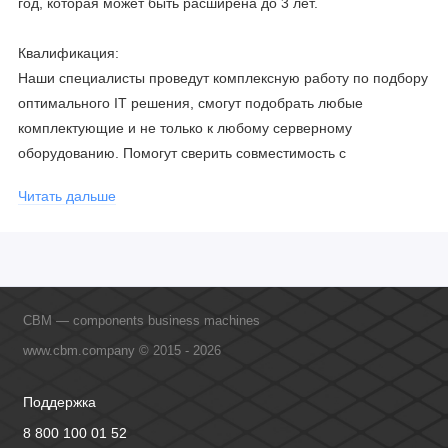
год, которая может быть расширена до 3 лет.
Квалификация:
Наши специалисты проведут комплексную работу по подбору
оптимального IT решения, смогут подобрать любые
комплектующие и не только к любому серверному
оборудованию. Помогут сверить совместимость с
соблюдением всех параметров. Имеем партнерство с
Читать дальше
официальными производителями и проводим регулярное
обучение сотрудников, что позволяет исключить ошибки даже
в самых сложных и не стандартных решениях.
CBM — components business machines
www.cbm.company © 2015 - 2026
Поддержка
8 800 100 01 52