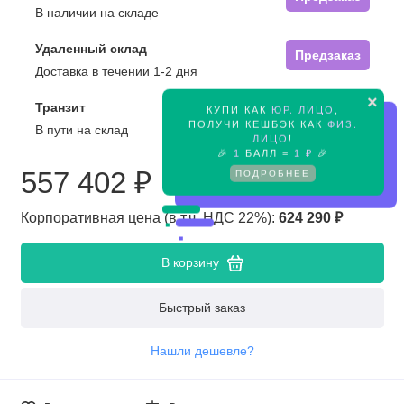
В наличии на складе
Удаленный склад
Предзаказ
Доставка в течении 1-2 дня
×
Транзит
КУПИ КАК
ЮР. ЛИЦО
,
Предзаказ
ПОЛУЧИ КЕШБЭК КАК
ФИЗ.
В пути на склад
ЛИЦО
!
🎉
1
БАЛЛ =
1 ₽
🎉
557 402 ₽
ПОДРОБНЕЕ
Корпоративная цена (в т.ч. НДС 22%):
624 290 ₽
В корзину
Быстрый заказ
Нашли дешевле?