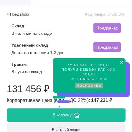
Предзаказ
Код товара: 345-BCKP
Склад
Предзаказ
В наличии на складе
Удаленный склад
Предзаказ
Доставка в течении 1-2 дня
×
Транзит
КУПИ КАК
ЮР. ЛИЦО
,
Предзаказ
ПОЛУЧИ КЕШБЭК КАК
ФИЗ.
В пути на склад
ЛИЦО
!
🎉
1
БАЛЛ =
1 ₽
🎉
131 456 ₽
ПОДРОБНЕЕ
Корпоративная цена (в т.ч. НДС 22%):
147 231 ₽
В корзину
Быстрый заказ