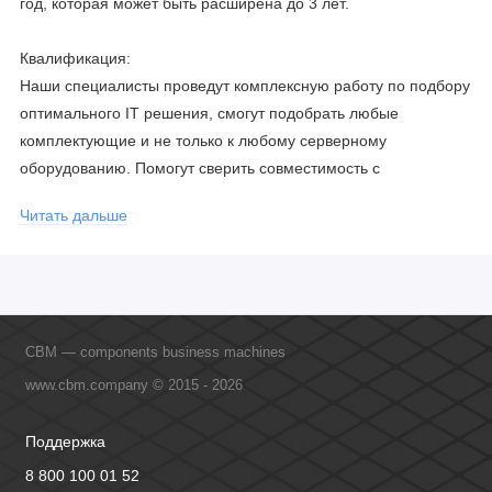
год, которая может быть расширена до 3 лет.
Квалификация:
Наши специалисты проведут комплексную работу по подбору
оптимального IT решения, смогут подобрать любые
комплектующие и не только к любому серверному
оборудованию. Помогут сверить совместимость с
соблюдением всех параметров. Имеем партнерство с
Читать дальше
официальными производителями и проводим регулярное
обучение сотрудников, что позволяет исключить ошибки даже
в самых сложных и не стандартных решениях.
CBM — components business machines
www.cbm.company © 2015 - 2026
Поддержка
8 800 100 01 52