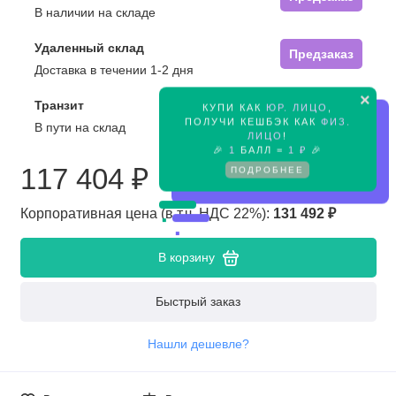
В наличии на складе
Удаленный склад
Предзаказ
Доставка в течении 1-2 дня
×
Транзит
КУПИ КАК
ЮР. ЛИЦО
,
Предзаказ
ПОЛУЧИ КЕШБЭК КАК
ФИЗ.
В пути на склад
ЛИЦО
!
🎉
1
БАЛЛ =
1 ₽
🎉
117 404 ₽
ПОДРОБНЕЕ
Корпоративная цена (в т.ч. НДС 22%):
131 492 ₽
В корзину
Быстрый заказ
Нашли дешевле?