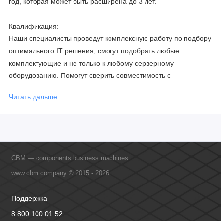
год, которая может быть расширена до 3 лет.
Квалификация:
Наши специалисты проведут комплексную работу по подбору
оптимального IT решения, смогут подобрать любые
комплектующие и не только к любому серверному
оборудованию. Помогут сверить совместимость с
соблюдением всех параметров. Имеем партнерство с
Читать дальше
официальными производителями и проводим регулярное
обучение сотрудников, что позволяет исключить ошибки даже
в самых сложных и не стандартных решениях.
CBM — components business machines
www.cbm.company © 2015 - 2026
Поддержка
8 800 100 01 52