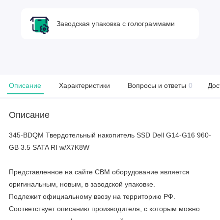
Заводская упаковка с голограммами
Описание
Характеристики
Вопросы и ответы
0
Дос
Описание
345-BDQM Твердотельный накопитель SSD Dell G14-G16 960-
GB 3.5 SATA RI w/X7K8W
Представленное на сайте CBM оборудование является
оригинальным, новым, в заводской упаковке.
Подлежит официальному ввозу на территорию РФ.
Соответствует описанию производителя, с которым можно