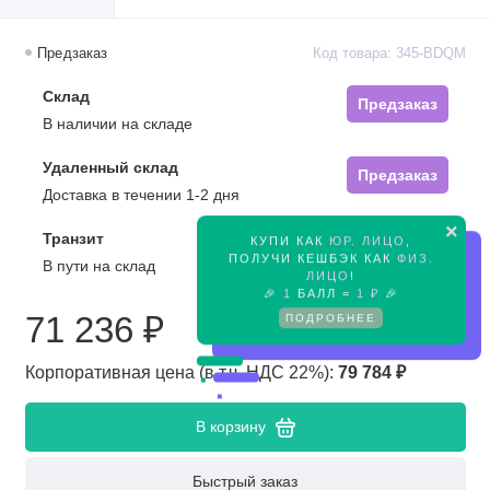
Предзаказ
Код товара: 345-BDQM
Склад
Предзаказ
В наличии на складе
Удаленный склад
Предзаказ
Доставка в течении 1-2 дня
×
Транзит
КУПИ КАК
ЮР. ЛИЦО
,
Предзаказ
ПОЛУЧИ КЕШБЭК КАК
ФИЗ.
В пути на склад
ЛИЦО
!
🎉
1
БАЛЛ =
1 ₽
🎉
71 236 ₽
ПОДРОБНЕЕ
Корпоративная цена (в т.ч. НДС 22%):
79 784 ₽
В корзину
Быстрый заказ