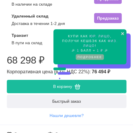
В наличии на складе
Удаленный склад
Предзаказ
Доставка в течении 1-2 дня
×
Транзит
КУПИ КАК
ЮР. ЛИЦО
,
Предзаказ
ПОЛУЧИ КЕШБЭК КАК
ФИЗ.
В пути на склад
ЛИЦО
!
🎉
1
БАЛЛ =
1 ₽
🎉
68 298 ₽
ПОДРОБНЕЕ
Корпоративная цена (в т.ч. НДС 22%):
76 494 ₽
В корзину
Быстрый заказ
Нашли дешевле?