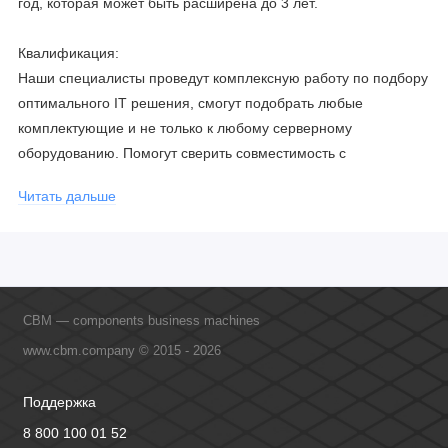
год, которая может быть расширена до 3 лет.
Квалификация:
Наши специалисты проведут комплексную работу по подбору
оптимального IT решения, смогут подобрать любые
комплектующие и не только к любому серверному
оборудованию. Помогут сверить совместимость с
соблюдением всех параметров. Имеем партнерство с
Читать дальше
официальными производителями и проводим регулярное
обучение сотрудников, что позволяет исключить ошибки даже
в самых сложных и не стандартных решениях.
CBM — components business machines
www.cbm.company © 2015 - 2026
Поддержка
8 800 100 01 52