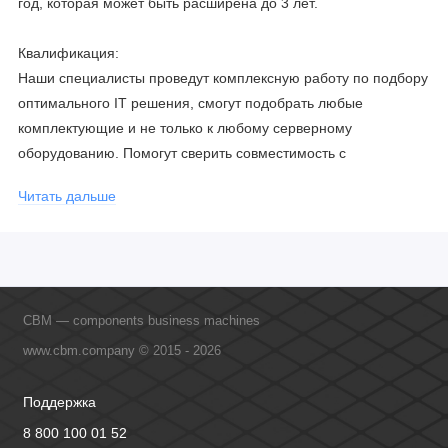
год, которая может быть расширена до 3 лет.
Квалификация:
Наши специалисты проведут комплексную работу по подбору
оптимального IT решения, смогут подобрать любые
комплектующие и не только к любому серверному
оборудованию. Помогут сверить совместимость с
соблюдением всех параметров. Имеем партнерство с
Читать дальше
официальными производителями и проводим регулярное
обучение сотрудников, что позволяет исключить ошибки даже
в самых сложных и не стандартных решениях.
CBM — components business machines
www.cbm.company © 2015 - 2026
Поддержка
8 800 100 01 52