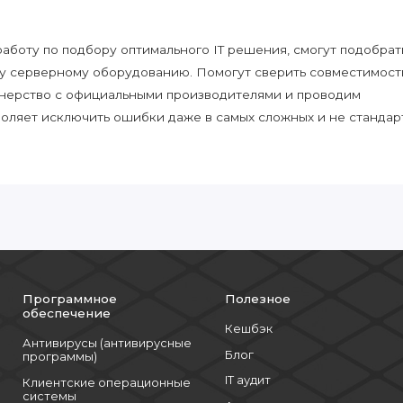
боту по подбору оптимального IT решения, смогут подобрат
у серверному оборудованию. Помогут сверить совместимост
нерство с официальными производителями и проводим
воляет исключить ошибки даже в самых сложных и не стандар
Программное
Полезное
обеспечение
Кешбэк
Антивирусы (антивирусные
Блог
программы)
IT аудит
Клиентские операционные
системы