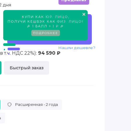
2 дня
×
КУПИ КАК
ЮР. ЛИЦО
,
Предзаказ
ПОЛУЧИ КЕШБЭК КАК
ФИЗ. ЛИЦО
!
🎉
1
БАЛЛ =
1 ₽
🎉
ПОДРОБНЕЕ
Нашли дешевле?
 т.ч. НДС 22%):
94 590 ₽
Быстрый заказ
Расширенная - 2 года
а