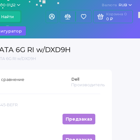
100 01 52
Валюта
RUB
Корзина
0
Найти
0 ₽
игуратор
SATA 6G RI w/DXD9H
ATA 6G RI w/DXD9H
Dell
 сравнение
Производитель
345-BEFR
Предзаказ
Предзаказ