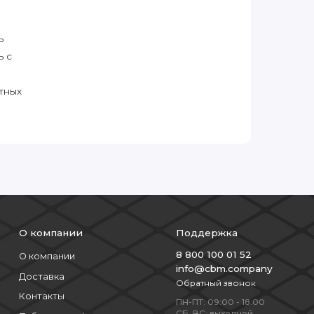
ь
ь с
тных
О компании
Поддержка
8 800 100 01 52
О компании
info@cbm.company
Доставка
Обратный звонок
Контакты
ПН-ПТ: 09:00 - 18:00
СБ, ВС: выходной