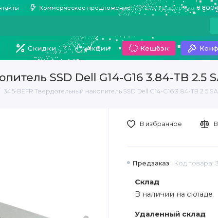
нтакты
Коммерческое предложение
Поддержка
8 800 
Скидки
Акции
Кешбэк
Конф
итель SSD Dell G14-G16 3.84-TB 2.5 
345-BEFR Твердотельный накопитель SSD Dell G14-G16 3.84-TB 2.5 S
В избранное
В
Предзаказ
Код товара: 
Склад
В наличии на складе
Удаленный склад