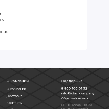
ь
ь с
тных
О компании
Поддержка
8 800 100 01 52
О компании
info@cbm.company
Доставка
Обратный звонок
Контакты
ПН-ПТ: 09:00 - 18:00
СБ, ВС: выходной