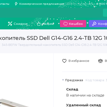
нтакты
Коммерческое предложение
Поддержка
8 800 
Скидки
Акции
Кешбэк
Конф
итель SSD Dell G14-G16 2.4-TB 12G 1
345-BEFW Твердотельный накопитель SSD Dell G14-G16 2.4-TB 12G 10
В избранное
В
Предзаказ
Код товара:
Склад
В наличии на складе
Удаленный склад