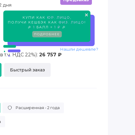
2 дня
×
КУПИ КАК
ЮР. ЛИЦО
,
Предзаказ
ПОЛУЧИ КЕШБЭК КАК
ФИЗ. ЛИЦО
!
🎉
1
БАЛЛ =
1 ₽
🎉
ПОДРОБНЕЕ
Нашли дешевле?
 т.ч. НДС 22%):
26 757 ₽
Быстрый заказ
Расширенная - 2 года
а