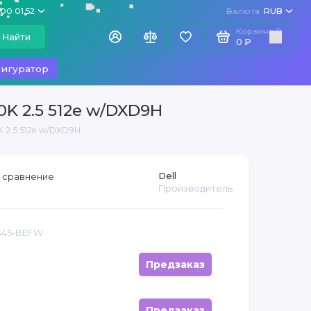
100 01 52
Валюта
RUB
Корзина
0
Найти
0 ₽
игуратор
0K 2.5 512e w/DXD9H
K 2.5 512e w/DXD9H
Dell
 сравнение
Производитель
 345-BEFW
Предзаказ
Предзаказ