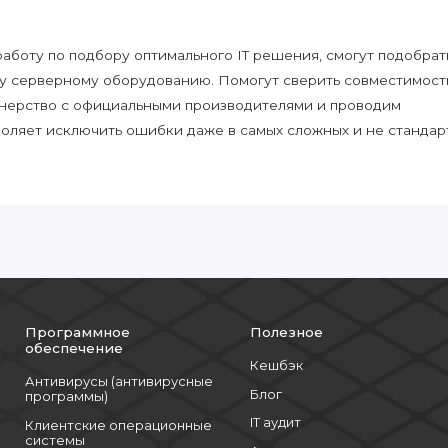
боту по подбору оптимального IT решения, смогут подобрат
у серверному оборудованию. Помогут сверить совместимост
нерство с официальными производителями и проводим
воляет исключить ошибки даже в самых сложных и не стандар
Программное
Полезное
обеспечение
Кешбэк
Антивирусы (антивирусные
Блог
программы)
IT аудит
Клиентские операционные
системы