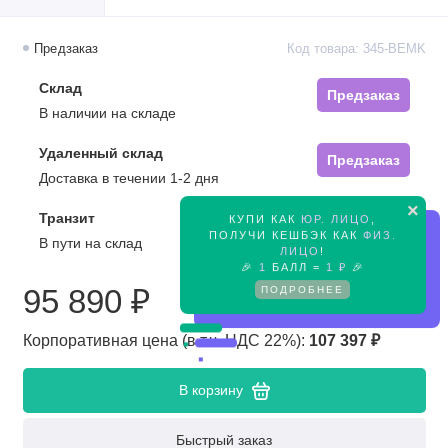
Предзаказ
Код товара: 345-BEMK
Склад
Предзаказ
В наличии на складе
Удаленный склад
Предзаказ
Доставка в течении 1-2 дня
×
Транзит
КУПИ КАК
ЮР. ЛИЦО
,
Предзаказ
ПОЛУЧИ КЕШБЭК КАК
ФИЗ.
В пути на склад
ЛИЦО
!
🎉
1
БАЛЛ =
1 ₽
🎉
ПОДРОБНЕЕ
95 890 ₽
Корпоративная цена (в т.ч. НДС 22%):
107 397 ₽
В корзину
Быстрый заказ