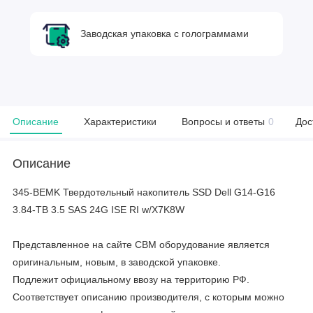
Заводская упаковка с голограммами
Описание
Характеристики
Вопросы и ответы
0
Дос
Описание
345-BEMK Твердотельный накопитель SSD Dell G14-G16
3.84-TB 3.5 SAS 24G ISE RI w/X7K8W
Представленное на сайте CBM оборудование является
оригинальным, новым, в заводской упаковке.
Подлежит официальному ввозу на территорию РФ.
Соответствует описанию производителя, с которым можно