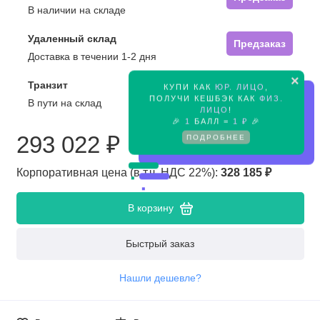
В наличии на складе
Удаленный склад
Предзаказ
Доставка в течении 1-2 дня
×
Транзит
КУПИ КАК
ЮР. ЛИЦО
,
Предзаказ
ПОЛУЧИ КЕШБЭК КАК
ФИЗ.
В пути на склад
ЛИЦО
!
🎉
1
БАЛЛ =
1 ₽
🎉
293 022 ₽
ПОДРОБНЕЕ
Корпоративная цена (в т.ч. НДС 22%):
328 185 ₽
В корзину
Быстрый заказ
Нашли дешевле?