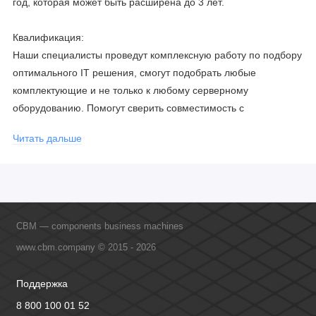
год, которая может быть расширена до 3 лет.
Квалификация:
Наши специалисты проведут комплексную работу по подбору
оптимального IT решения, смогут подобрать любые
комплектующие и не только к любому серверному
оборудованию. Помогут сверить совместимость с
соблюдением всех параметров. Имеем партнерство с
Читать дальше
официальными производителями и проводим регулярное
обучение сотрудников, что позволяет исключить ошибки даже
в самых сложных и не стандартных решениях.
CBM — components business machines
www.cbm.company © 2015 - 2026
Поддержка
8 800 100 01 52