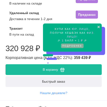
В наличии на складе
Удаленный склад
Предзаказ
Доставка в течении 1-2 дня
×
Транзит
КУПИ КАК
ЮР. ЛИЦО
,
Предзаказ
ПОЛУЧИ КЕШБЭК КАК
ФИЗ.
В пути на склад
ЛИЦО
!
🎉
1
БАЛЛ =
1 ₽
🎉
320 928 ₽
ПОДРОБНЕЕ
Корпоративная цена (в т.ч. НДС 22%):
359 439 ₽
В корзину
Быстрый заказ
Нашли дешевле?