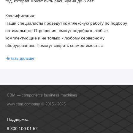
год, которая может быть расширена до 3 лет.
Квалификация:
Наши специалисты проведут комплексную работу по подбору
оптимального IT решения, смогут подобрать любые
комплектующие и не только к любому серверному
оборудованию. Помогут сверить совместимость с
соблюдением всех параметров. Имеем партнерство с
Читать дальше
официальными производителями и проводим регулярное
обучение сотрудников, что позволяет исключить ошибки даже
в самых сложных и не стандартных решениях.
CBM — components business machines
www.cbm.company © 2015 - 2026
Поддержка
8 800 100 01 52