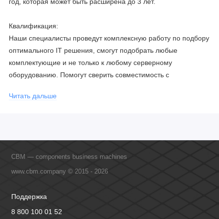
год, которая может быть расширена до 3 лет.
Квалификация:
Наши специалисты проведут комплексную работу по подбору
оптимального IT решения, смогут подобрать любые
комплектующие и не только к любому серверному
оборудованию. Помогут сверить совместимость с
соблюдением всех параметров. Имеем партнерство с
Читать дальше
официальными производителями и проводим регулярное
обучение сотрудников, что позволяет исключить ошибки даже
в самых сложных и не стандартных решениях.
CBM — components business machines
www.cbm.company © 2015 - 2026
Поддержка
8 800 100 01 52