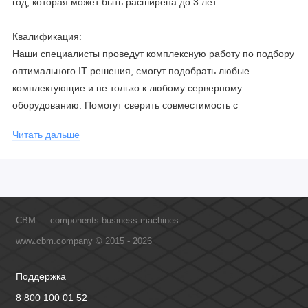
год, которая может быть расширена до 3 лет.
Квалификация:
Наши специалисты проведут комплексную работу по подбору
оптимального IT решения, смогут подобрать любые
комплектующие и не только к любому серверному
оборудованию. Помогут сверить совместимость с
соблюдением всех параметров. Имеем партнерство с
Читать дальше
официальными производителями и проводим регулярное
обучение сотрудников, что позволяет исключить ошибки даже
в самых сложных и не стандартных решениях.
CBM — components business machines
www.cbm.company © 2015 - 2026
Поддержка
8 800 100 01 52