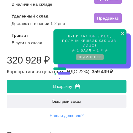
В наличии на складе
Удаленный склад
Предзаказ
Доставка в течении 1-2 дня
×
Транзит
КУПИ КАК
ЮР. ЛИЦО
,
Предзаказ
ПОЛУЧИ КЕШБЭК КАК
ФИЗ.
В пути на склад
ЛИЦО
!
🎉
1
БАЛЛ =
1 ₽
🎉
320 928 ₽
ПОДРОБНЕЕ
Корпоративная цена (в т.ч. НДС 22%):
359 439 ₽
В корзину
Быстрый заказ
Нашли дешевле?