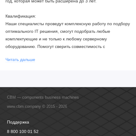
год, которая может быть расширена до 3 лет.
Квалификация:
Наши специалисты проведут комплексную работу по подбору
оптимального IT решения, смогут подобрать любые
комплектующие и не только к любому серверному
оборудованию. Помогут сверить совместимость с
соблюдением всех параметров. Имеем партнерство с
Читать дальше
официальными производителями и проводим регулярное
обучение сотрудников, что позволяет исключить ошибки даже
в самых сложных и не стандартных решениях.
CBM — components business machines
www.cbm.company © 2015 - 2026
Поддержка
8 800 100 01 52