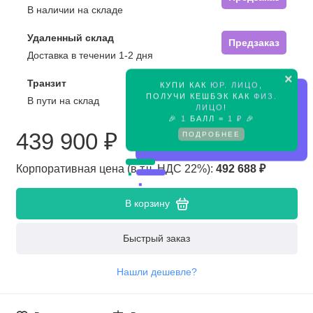
В наличии на складе
Удаленный склад
Предзаказ
Доставка в течении 1-2 дня
×
Транзит
КУПИ КАК
ЮР. ЛИЦО
,
Предзаказ
ПОЛУЧИ КЕШБЭК КАК
ФИЗ.
В пути на склад
ЛИЦО
!
🎉
1
БАЛЛ =
1 ₽
🎉
439 900 ₽
ПОДРОБНЕЕ
Корпоративная цена (в т.ч. НДС 22%):
492 688 ₽
В корзину
Быстрый заказ
Нашли дешевле?