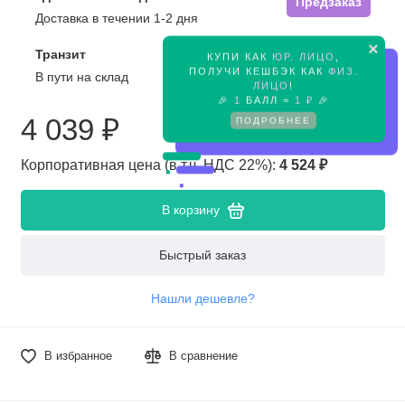
Предзаказ
Доставка в течении 1-2 дня
×
Транзит
КУПИ КАК
ЮР. ЛИЦО
,
Предзаказ
ПОЛУЧИ КЕШБЭК КАК
ФИЗ.
В пути на склад
ЛИЦО
!
🎉
1
БАЛЛ =
1 ₽
🎉
4 039 ₽
ПОДРОБНЕЕ
Корпоративная цена (в т.ч. НДС 22%):
4 524 ₽
В корзину
Быстрый заказ
Нашли дешевле?
В избранное
В сравнение