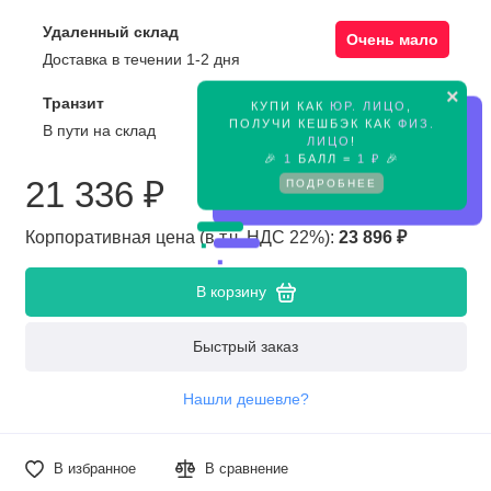
Удаленный склад
Очень мало
Доставка в течении 1-2 дня
×
Транзит
КУПИ КАК
ЮР. ЛИЦО
,
Предзаказ
ПОЛУЧИ КЕШБЭК КАК
ФИЗ.
В пути на склад
ЛИЦО
!
🎉
1
БАЛЛ =
1 ₽
🎉
21 336 ₽
ПОДРОБНЕЕ
Корпоративная цена (в т.ч. НДС 22%):
23 896 ₽
В корзину
Быстрый заказ
Нашли дешевле?
В избранное
В сравнение