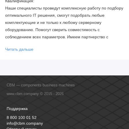
Квалификация:
Наши специалисты проведут комплексную работу по подбору
оптимального IT решения, смогут подобрать любые
комплектующие и не только к любому серверному
оборудованию. Помогут сверить совместимость с
соблюдением всех параметров. Имеем партнерство с
официальными производителями и проводим регулярное
Читать дальше
обучение сотрудников, что позволяет исключить ошибки даже
в самых сложных и нестандартных решениях.
CBM — components business machines
www.cbm.company © 2015 - 2026
Поддержка
8 800 100 01 52
info@cbm.company