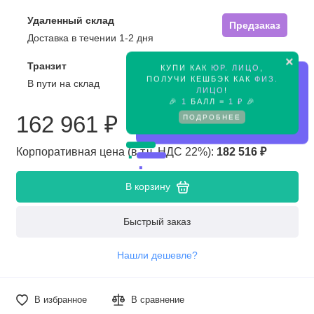
Удаленный склад
Предзаказ
Доставка в течении 1-2 дня
×
Транзит
КУПИ КАК
ЮР. ЛИЦО
,
Предзаказ
ПОЛУЧИ КЕШБЭК КАК
ФИЗ.
В пути на склад
ЛИЦО
!
🎉
1
БАЛЛ =
1 ₽
🎉
162 961 ₽
ПОДРОБНЕЕ
Корпоративная цена (в т.ч. НДС 22%):
182 516 ₽
В корзину
Быстрый заказ
Нашли дешевле?
В избранное
В сравнение