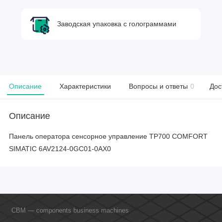
Заводская упаковка с голограммами
Описание
Характеристики
Вопросы и ответы
0
Дос
Описание
Панель оператора сенсорное управление TP700 COMFORT
SIMATIC 6AV2124-0GC01-0AX0
CBM — components business machines