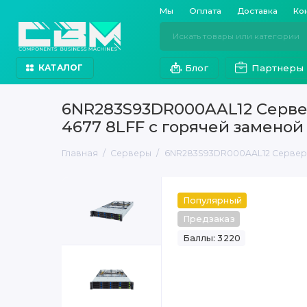
Мы
Оплата
Доставка
Ко
Блог
Партнеры
КАТАЛОГ
6NR283S93DR000AAL12 Сервер 
4677 8LFF с горячей замено
Главная
Серверы
6NR283S93DR000AAL12 Сервер Gi
Популярный
Предзаказ
Баллы: 3220