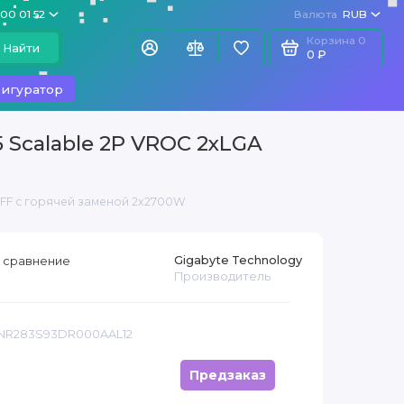
100 01 52
Валюта
RUB
Корзина
0
Найти
0 ₽
игуратор
 Scalable 2P VROC 2xLGA
LFF с горячей заменой 2x2700W
Gigabyte Technology
 сравнение
Производитель
6NR283S93DR000AAL12
Предзаказ