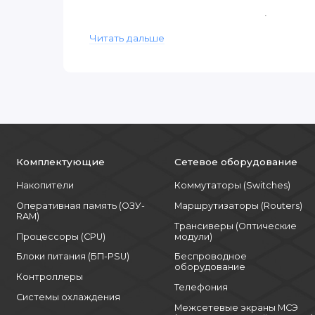
- Возможность организации RAID (аппаратно
Читать дальше
- Поддержка интерфейсов SAS/SATA/NVMe.
3. Масштабируемая архитектура:
- До 8 слотов DDR5 – высокая пропускная с
- Разъемы PCIe 5.0 для подключения GPU и 
- Поддержка технологий CXL для ускорения
Комплектующие
Сетевое оборудование
4. Надежность и управление:
Накопители
Коммутаторы (Switches)
Оперативная память (ОЗУ-
Маршрутизаторы (Routers)
- Эффективная система охлаждения с горяч
RAM)
Трансиверы (Оптические
- Резервируемые блоки питания (опциональн
Процессоры (CPU)
модули)
Блоки питания (БП-PSU)
Беспроводное
- Удаленное администрирование через IPMI
оборудование
Контроллеры
Телефония
Области применения:
Системы охлаждения
Межсетевые экраны МСЭ