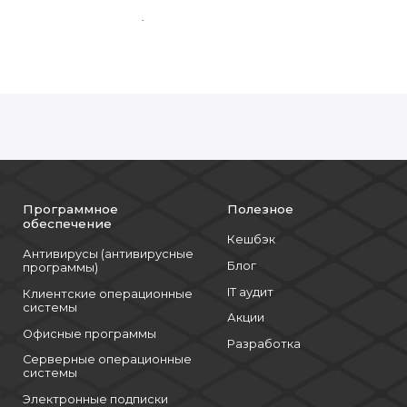
го или программного);
пособность памяти;
акселераторов;
 вычислений.
Программное
Полезное
обеспечение
Кешбэк
Антивирусы (антивирусные
Блог
программы)
ей заменой вентиляторов;
IT аудит
Клиентские операционные
о);
системы
Акции
Офисные программы
 2.0.
Разработка
Серверные операционные
системы
Электронные подписки