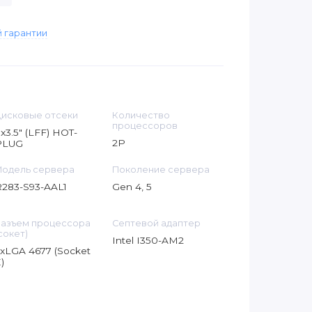
 гарантии
исковые отсеки
Количество
процессоров
x3.5" (LFF) HOT-
2P
PLUG
одель сервера
Поколение сервера
283-S93-AAL1
Gen 4, 5
азъем процессора
Септевой адаптер
сокет)
Intel I350-AM2
xLGA 4677 (Socket
)