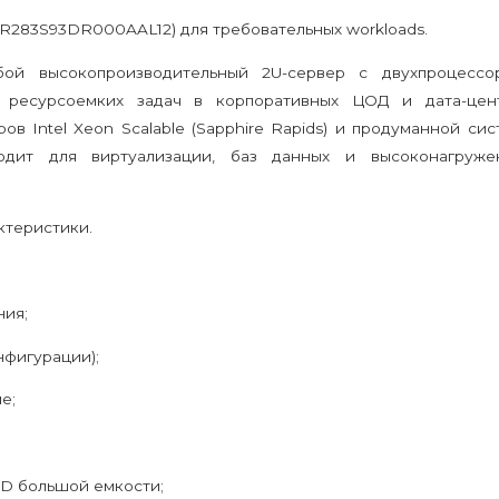
R283S93DR000AAL12) для требовательных workloads.
обой высокопроизводительный 2U-сервер с двухпроцессо
и ресурсоемких задач в корпоративных ЦОД и дата-цент
 Intel Xeon Scalable (Sapphire Rapids) и продуманной сис
одит для виртуализации, баз данных и высоконагруже
ктеристики.
ния;
нфигурации);
е;
SSD большой емкости;