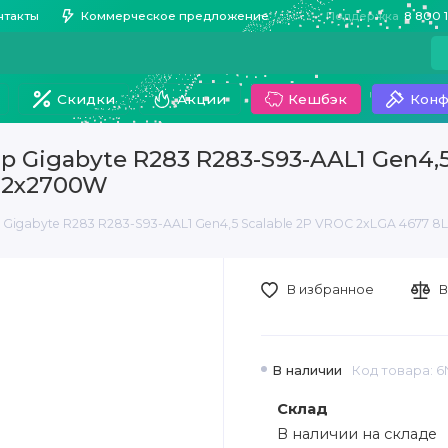
нтакты
Коммерческое предложение
Поддержка
8 800 
Скидки
Акции
Кешбэк
Конф
Gigabyte R283 R283-S93-AAL1 Gen4,5
й 2x2700W
gabyte R283 R283-S93-AAL1 Gen4,5 Scalable 2P VROC 2xLGA 4677 8
В избранное
В
В наличии
Код товара: 
Склад
В наличии на складе