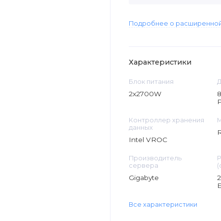
Подробнее о расширенной
Характеристики
Блок питания
Д
2x2700W
8
Контроллер хранения
М
данных
R
Intel VROC
Производитель
Р
сервера
(
Gigabyte
2
E
Все характеристики