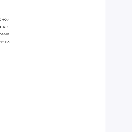
рной
рах.
теме
нных