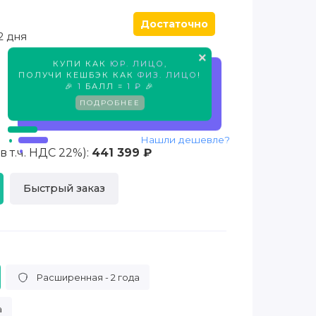
Достаточно
2 дня
×
КУПИ КАК
ЮР. ЛИЦО
,
Предзаказ
ПОЛУЧИ КЕШБЭК КАК
ФИЗ. ЛИЦО
!
🎉
1
БАЛЛ =
1 ₽
🎉
ПОДРОБНЕЕ
Нашли дешевле?
 т.ч. НДС 22%):
441 399 ₽
Быстрый заказ
Расширенная - 2 года
а