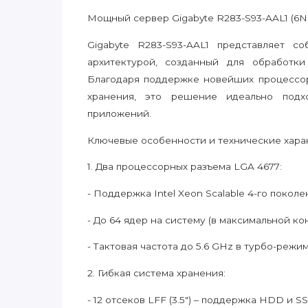
Мощный сервер Gigabyte R283-S93-AAL1 (6N
Gigabyte R283-S93-AAL1 представляет с
архитектурой, созданный для обработк
Благодаря поддержке новейших процессоров
хранения, это решение идеально подх
приложений.
Ключевые особенности и технические хара
1. Два процессорных разъема LGA 4677:
- Поддержка Intel Xeon Scalable 4-го поколе
- До 64 ядер на систему (в максимальной ко
- Тактовая частота до 5.6 GHz в турбо-режим
2. Гибкая система хранения:
- 12 отсеков LFF (3.5") – поддержка HDD и 