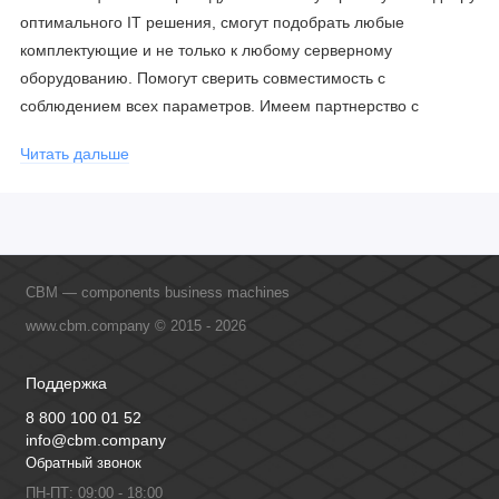
оптимального IT решения, смогут подобрать любые
комплектующие и не только к любому серверному
оборудованию. Помогут сверить совместимость с
соблюдением всех параметров. Имеем партнерство с
официальными производителями и проводим регулярное
Читать дальше
обучение сотрудников, что позволяет исключить ошибки даже
в самых сложных и нестандартных решениях.
CBM — components business machines
www.cbm.company © 2015 - 2026
Поддержка
8 800 100 01 52
info@cbm.company
Обратный звонок
ПН-ПТ: 09:00 - 18:00