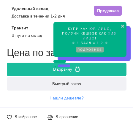
Удаленный склад
Предзаказ
Доставка в течении 1-2 дня
×
Транзит
КУПИ КАК
ЮР. ЛИЦО
,
Предзаказ
ПОЛУЧИ КЕШБЭК КАК
ФИЗ.
В пути на склад
ЛИЦО
!
🎉
1
БАЛЛ =
1 ₽
🎉
Цена по запросу
ПОДРОБНЕЕ
В корзину
Быстрый заказ
Нашли дешевле?
В избранное
В сравнение