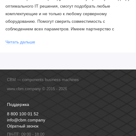
оптимального IT решения, смогут подобрать любые
комплектующие и не только к любому серверному
оборудованию. Помогут сверить совместимость с
соблюдением всех параметров. Имеем партнерство с
официальными производителями и проводим регулярное
Читать дальше
обучение сотрудников, что позволяет исключить ошибки даже
в самых сложных и нестандартных решениях.
CBM — components business machines
www.cbm.company © 2015 - 2026
Поддержка
8 800 100 01 52
info@cbm.company
Обратный звонок
ПН-ПТ: 09:00 - 18:00