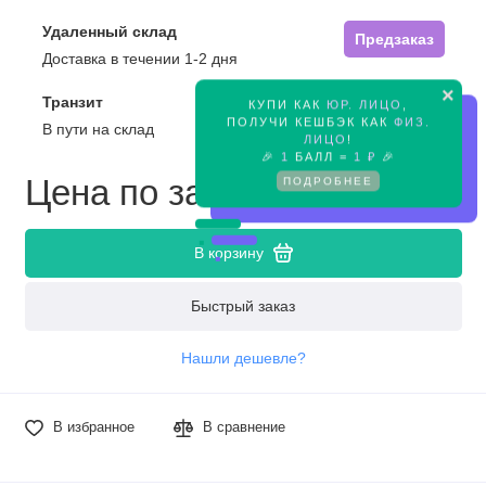
Удаленный склад
Предзаказ
Доставка в течении 1-2 дня
×
Транзит
КУПИ КАК
ЮР. ЛИЦО
,
Предзаказ
ПОЛУЧИ КЕШБЭК КАК
ФИЗ.
В пути на склад
ЛИЦО
!
🎉
1
БАЛЛ =
1 ₽
🎉
Цена по запросу
ПОДРОБНЕЕ
В корзину
Быстрый заказ
Нашли дешевле?
В избранное
В сравнение