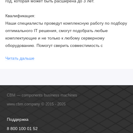
год, которая может быть расширена до 3 лет.
Квалификация:
Наши специалисты проведут комплексную работу по подбору
оптимального IT решения, смогут подобрать любые
комплектующие и не только к любому серверному
оборудованию. Помогут сверить совместимость с
соблюдением всех параметров. Имеем партнерство с
Читать дальше
официальными производителями и проводим регулярное
обучение сотрудников, что позволяет исключить ошибки даже
в самых сложных и не стандартных решениях.
CBM — components business machines
www.cbm.company © 2015 - 2026
Поддержка
8 800 100 01 52