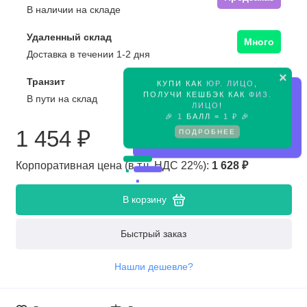
В наличии на складе
Удаленный склад
Много
Доставка в течении 1-2 дня
×
Транзит
КУПИ КАК
ЮР. ЛИЦО
,
Предзаказ
ПОЛУЧИ КЕШБЭК КАК
ФИЗ.
В пути на склад
ЛИЦО
!
🎉
1
БАЛЛ =
1 ₽
🎉
1 454 ₽
ПОДРОБНЕЕ
Корпоративная цена (в т.ч. НДС 22%):
1 628 ₽
В корзину
Быстрый заказ
Нашли дешевле?