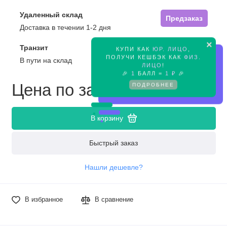
Удаленный склад
Предзаказ
Доставка в течении 1-2 дня
×
Транзит
КУПИ КАК
ЮР. ЛИЦО
,
Предзаказ
ПОЛУЧИ КЕШБЭК КАК
ФИЗ.
В пути на склад
ЛИЦО
!
🎉
1
БАЛЛ =
1 ₽
🎉
Цена по запросу
ПОДРОБНЕЕ
В корзину
Быстрый заказ
Нашли дешевле?
В избранное
В сравнение