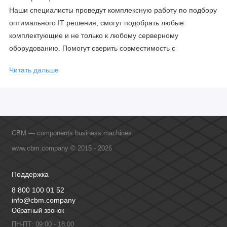
Наши специалисты проведут комплексную работу по подбору
оптимального IT решения, смогут подобрать любые
комплектующие и не только к любому серверному
оборудованию. Помогут сверить совместимость с
соблюдением всех параметров. Имеем партнерство с
Читать дальше
официальными производителями и проводим регулярное
обучение сотрудников, что позволяет исключить ошибки даже
в самых сложных и нестандартных решениях.
CBM — components business machines
www.cbm.company © 2015 - 2026
Поддержка
8 800 100 01 52
info@cbm.company
Обратный звонок
ПН-ПТ: 09:00 - 18:00