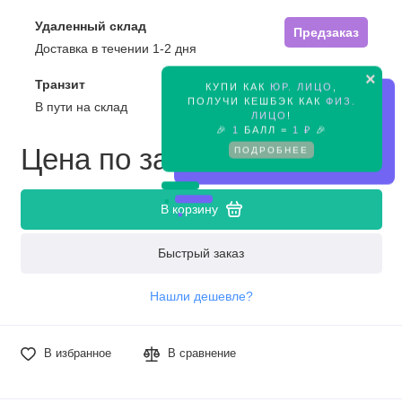
Удаленный склад
Предзаказ
Доставка в течении 1-2 дня
×
Транзит
КУПИ КАК
ЮР. ЛИЦО
,
Предзаказ
ПОЛУЧИ КЕШБЭК КАК
ФИЗ.
В пути на склад
ЛИЦО
!
🎉
1
БАЛЛ =
1 ₽
🎉
Цена по запросу
ПОДРОБНЕЕ
В корзину
Быстрый заказ
Нашли дешевле?
В избранное
В сравнение