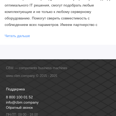
оптимального IT решения, смогут подобрать любые
комплектующие и не только к любому серверному
оборудованию. Помогут сверить совместимость с
соблюдением всех параметров. Имеем партнерство с
официальными производителями и проводим регулярное
Читать дальше
обучение сотрудников, что позволяет исключить ошибки даже
в самых сложных и нестандартных решениях.
CBM — components business machines
www.cbm.company © 2015 - 2026
Поддержка
8 800 100 01 52
info@cbm.company
Обратный звонок
ПН-ПТ: 09:00 - 18:00