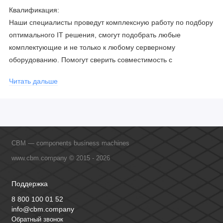
Квалификация:
Наши специалисты проведут комплексную работу по подбору
оптимального IT решения, смогут подобрать любые
комплектующие и не только к любому серверному
оборудованию. Помогут сверить совместимость с
соблюдением всех параметров. Имеем партнерство с
Читать дальше
официальными производителями и проводим регулярное
обучение сотрудников, что позволяет исключить ошибки даже
в самых сложных и нестандартных решениях.
CBM — components business machines
www.cbm.company © 2015 - 2026
Поддержка
8 800 100 01 52
info@cbm.company
Обратный звонок