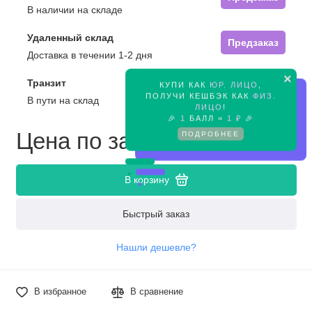
В наличии на складе
Удаленный склад
Предзаказ
Доставка в течении 1-2 дня
×
Транзит
КУПИ КАК
ЮР. ЛИЦО
,
Предзаказ
ПОЛУЧИ КЕШБЭК КАК
ФИЗ.
В пути на склад
ЛИЦО
!
🎉
1
БАЛЛ =
1 ₽
🎉
Цена по запросу
ПОДРОБНЕЕ
В корзину
Быстрый заказ
Нашли дешевле?
В избранное
В сравнение