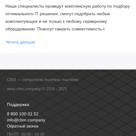
Наши специалисты проведут комплексную работу по подбору
оптимального IT решения, смогут подобрать любые
комплектующие и не только к любому серверному
оборудованию. Помогут сверить совместимость с
соблюдением всех параметров. Имеем партнерство с
Читать дальше
официальными производителями и проводим регулярное
обучение сотрудников, что позволяет исключить ошибки даже
в самых сложных и нестандартных решениях.
CBM — components business machines
www.cbm.company © 2015 - 2026
Поддержка
8 800 100 01 52
info@cbm.company
Обратный звонок
ПН-ПТ: 09:00 - 18:00