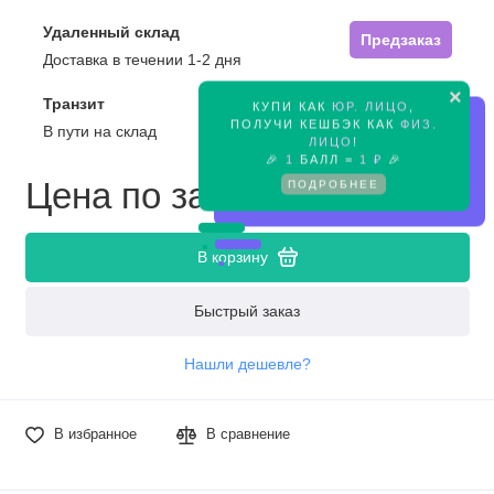
Удаленный склад
Предзаказ
Доставка в течении 1-2 дня
×
Транзит
КУПИ КАК
ЮР. ЛИЦО
,
Предзаказ
ПОЛУЧИ КЕШБЭК КАК
ФИЗ.
В пути на склад
ЛИЦО
!
🎉
1
БАЛЛ =
1 ₽
🎉
Цена по запросу
ПОДРОБНЕЕ
В корзину
Быстрый заказ
Нашли дешевле?
В избранное
В сравнение