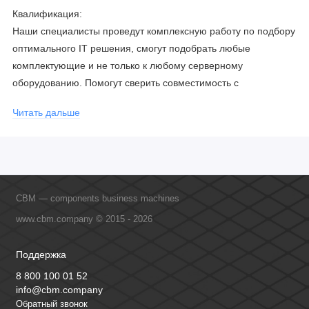
Квалификация:
Наши специалисты проведут комплексную работу по подбору
оптимального IT решения, смогут подобрать любые
комплектующие и не только к любому серверному
оборудованию. Помогут сверить совместимость с
соблюдением всех параметров. Имеем партнерство с
Читать дальше
официальными производителями и проводим регулярное
обучение сотрудников, что позволяет исключить ошибки даже
в самых сложных и нестандартных решениях.
CBM — components business machines
www.cbm.company © 2015 - 2026
Поддержка
8 800 100 01 52
info@cbm.company
Обратный звонок