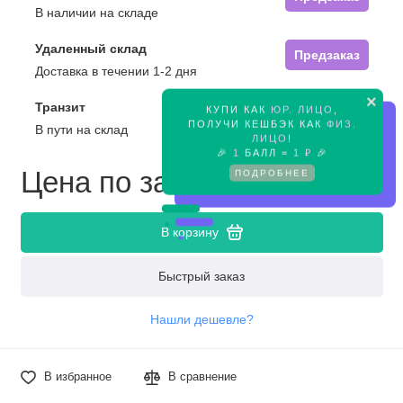
В наличии на складе
Удаленный склад
Предзаказ
Доставка в течении 1-2 дня
×
Транзит
КУПИ КАК
ЮР. ЛИЦО
,
Предзаказ
ПОЛУЧИ КЕШБЭК КАК
ФИЗ.
В пути на склад
ЛИЦО
!
🎉
1
БАЛЛ =
1 ₽
🎉
Цена по запросу
ПОДРОБНЕЕ
В корзину
Быстрый заказ
Нашли дешевле?
В избранное
В сравнение