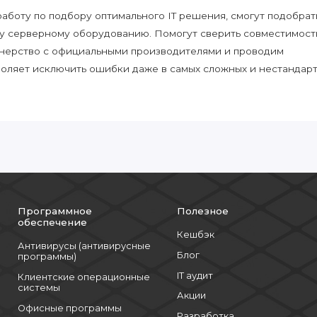
боту по подбору оптимального IT решения, смогут подобрат
у серверному оборудованию. Помогут сверить совместимост
нерство с официальными производителями и проводим
воляет исключить ошибки даже в самых сложных и нестандар
Программное
Полезное
обеспечение
Кешбэк
Антивирусы (антивирусные
Блог
программы)
IT аудит
Клиентские операционные
системы
Акции
Офисные программы
Разработка