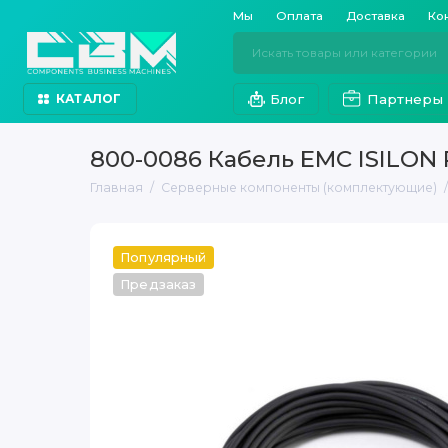
Мы
Оплата
Доставка
Ко
Блог
Партнеры
КАТАЛОГ
800-0086 Кабель EMC ISILON
Главная
Серверные компоненты (комплектующие)
Популярный
Предзаказ