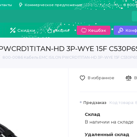
нтакты
Коммерческое предложение
Поддержка
8 800 
Скидки
Акции
Кешбэк
Конф
 PWCRD1TITAN-HD 3P-WYE 15F C530P6
800-0086 Кабель EMC ISILON PWCRD1TITAN-HD 3P-WYE 15F C530P6
В избранное
В
Предзаказ
Код товара:
Склад
В наличии на складе
Удаленный склад