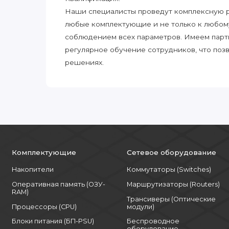
Наши специалисты проведут комплексную ра
любые комплектующие и не только к любом
соблюдением всех параметров. Имеем парт
регулярное обучение сотрудников, что поз
решениях.
Комплектующие
Сетевое оборудование
Накопители
Коммутаторы (Switches)
Оперативная память (ОЗУ-
Маршрутизаторы (Routers)
RAM)
Трансиверы (Оптические
Процессоры (CPU)
модули)
Блоки питания (БП-PSU)
Беспроводное
оборудование