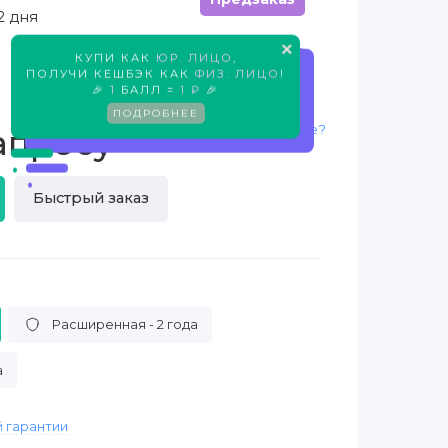
2 дня
×
КУПИ КАК
ЮР. ЛИЦО
,
Предзаказ
ПОЛУЧИ КЕШБЭК КАК
ФИЗ. ЛИЦО
!
🎉
1
БАЛЛ =
1 ₽
🎉
ПОДРОБНЕЕ
Нашли дешевле?
апросу
Быстрый заказ
Расширенная - 2 года
а
 гарантии