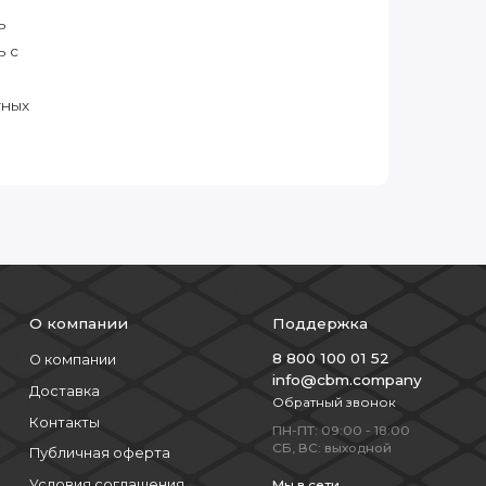
ь
ь с
тных
О компании
Поддержка
8 800 100 01 52
О компании
info@cbm.company
Доставка
Обратный звонок
Контакты
ПН-ПТ: 09:00 - 18:00
СБ, ВС: выходной
Публичная оферта
Условия соглашения
Мы в сети