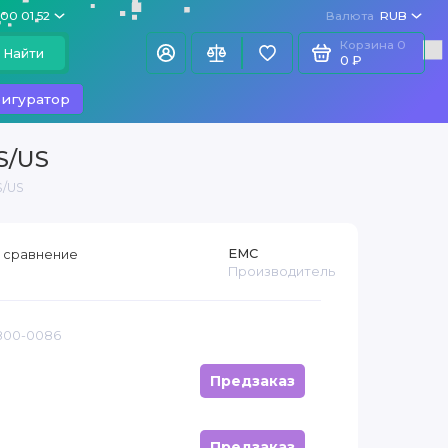
100 01 52
Валюта
RUB
Корзина
0
Найти
0 ₽
игуратор
S/US
S/US
EMC
 сравнение
Производитель
 800-0086
Предзаказ
Предзаказ