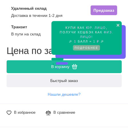
Удаленный склад
Предзаказ
Доставка в течении 1-2 дня
×
Транзит
КУПИ КАК
ЮР. ЛИЦО
,
Предзаказ
ПОЛУЧИ КЕШБЭК КАК
ФИЗ.
В пути на склад
ЛИЦО
!
🎉
1
БАЛЛ =
1 ₽
🎉
Цена по запросу
ПОДРОБНЕЕ
В корзину
Быстрый заказ
Нашли дешевле?
В избранное
В сравнение