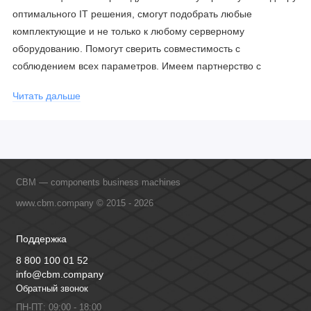
оптимального IT решения, смогут подобрать любые
комплектующие и не только к любому серверному
оборудованию. Помогут сверить совместимость с
соблюдением всех параметров. Имеем партнерство с
официальными производителями и проводим регулярное
Читать дальше
обучение сотрудников, что позволяет исключить ошибки даже
в самых сложных и нестандартных решениях.
CBM — components business machines
www.cbm.company © 2015 - 2026
Поддержка
8 800 100 01 52
info@cbm.company
Обратный звонок
ПН-ПТ: 09:00 - 18:00